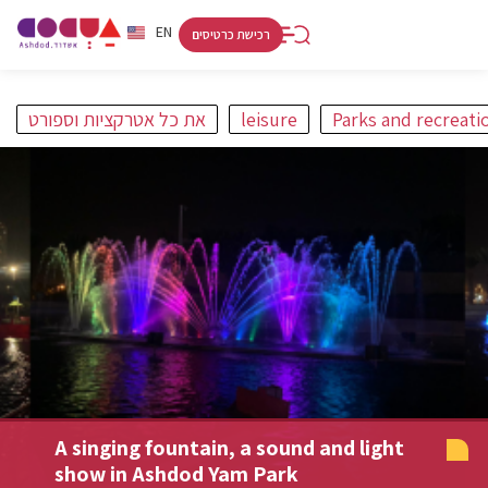
RU
HE
EN
רכישת כרטיסים
Parks and recreati
leisure
את כל אטרקציות וספורט
פורט
קניות ולינה
אתרים
אמנות ותרבות
חופים
מסלולים
A singing fountain, a sound and light
show in Ashdod Yam Park