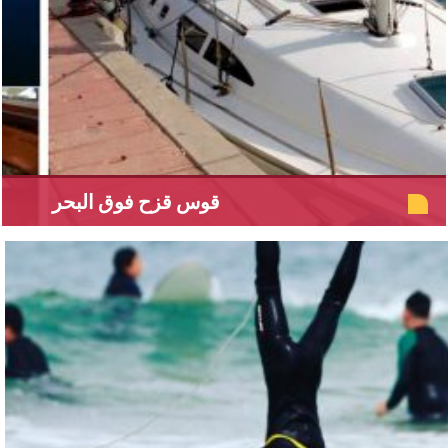
قوس قزح فوق البحر