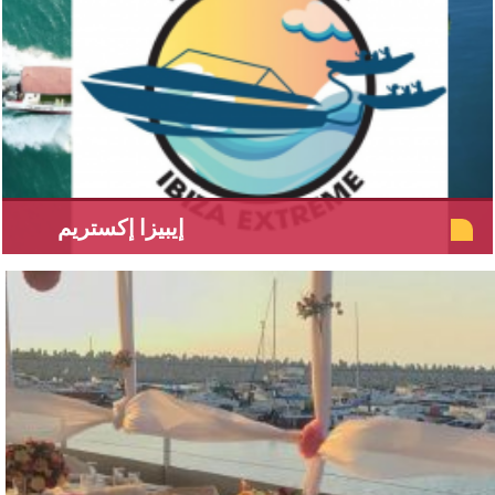
إيبيزا إكستريم