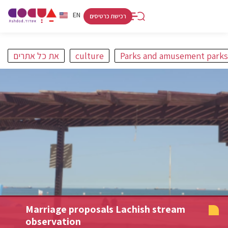
RU
HE
EN
רכישת כרטיסים
Parks and amusement parks
culture
את כל אתרים
פורט
קניות ולינה
אתרים
אמנות ותרבות
חופים
מסלולים
Marriage proposals Lachish stream
observation