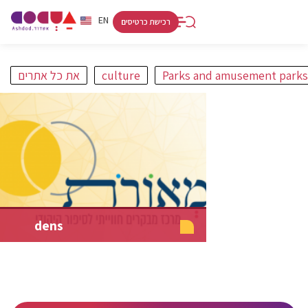
RU
HE
EN
רכישת כרטיסים
Parks and amusement parks
culture
את כל אתרים
פורט
קניות ולינה
אתרים
אמנות ותרבות
חופים
מסלולים
dens