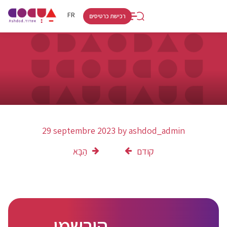
RU
HE
FR
רכישת כרטיסים
29 septembre 2023
by
ashdod_admin
קודם
הַבָּא
הירשמו