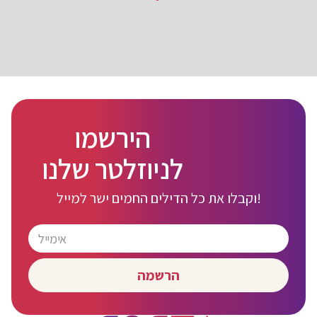
הירשמו
לניוזלטר שלנו
וקבלו את כל הדילים החמים ישר למייל!
הרשמה