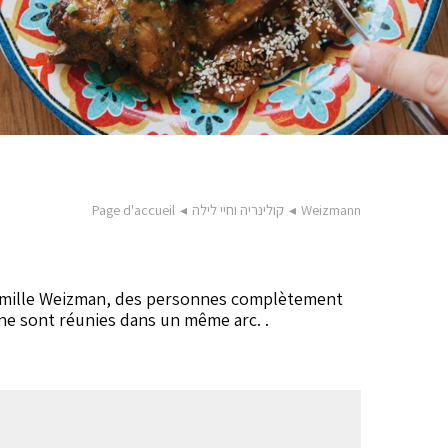
Weizmann
◂
קולינריה וחיי לילה
◂
Page d'accueil
a famille Weizman, des personnes complètement
aine sont réunies dans un même arc. .