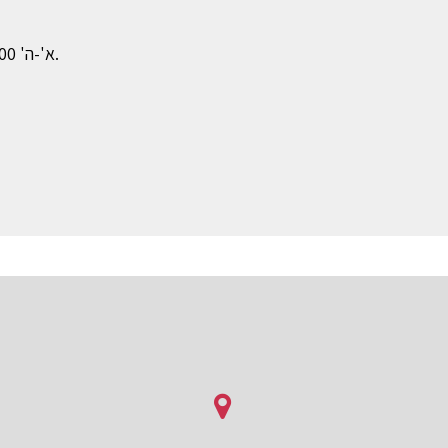
א'-ה' 12:00 עד חצות, ו' ומוצאי שבת בהזמנה מראש בלבד.