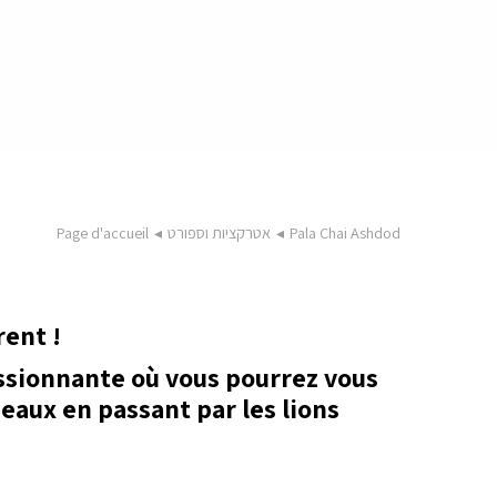
Page d'accueil
◂
אטרקציות וספורט
◂
Pala Chai Ashdod
rent !
assionnante où vous pourrez vous
eaux en passant par les lions