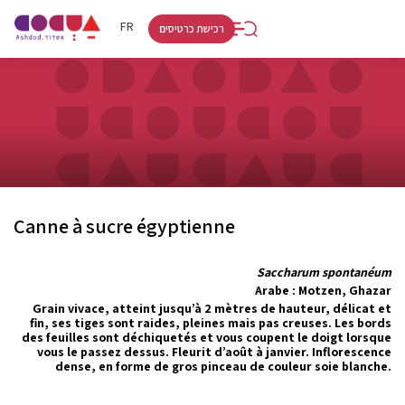
RU
HE
FR
רכישת כרטיסים
Canne à sucre égyptienne
Saccharum spontanéum
Arabe : Motzen, Ghazar
Grain vivace, atteint jusqu’à 2 mètres de hauteur, délicat et
fin, ses tiges sont raides, pleines mais pas creuses. Les bords
des feuilles sont déchiquetés et vous coupent le doigt lorsque
vous le passez dessus. Fleurit d’août à janvier. Inflorescence
dense, en forme de gros pinceau de couleur soie blanche.