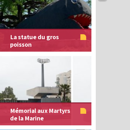
La statue du gros
poisson
Mémorial aux Martyrs
de la Marine