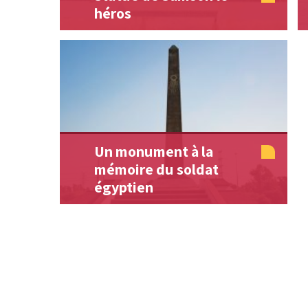
héros
Un monument à la
mémoire du soldat
égyptien