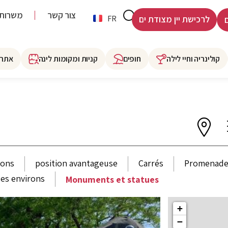
צור קשר
משרות
HE
FR
לרכישת יין מצודת ים
קולינריה וחיי לילה
חופים
קניות ומקומות לינה
אתרי
ions
position avantageuse
Carrés
Promenad
es environs
Monuments et statues
+
−