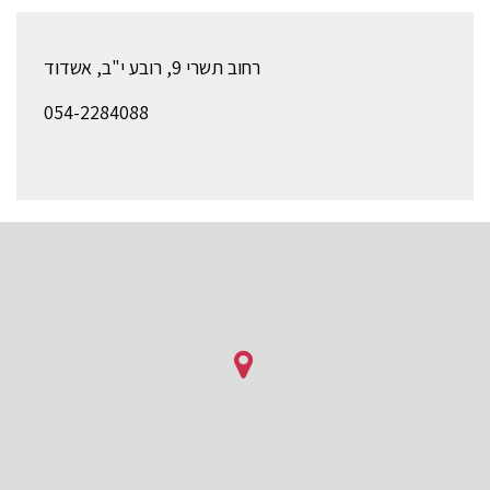
רחוב תשרי 9, רובע י"ב, אשדוד
054-2284088