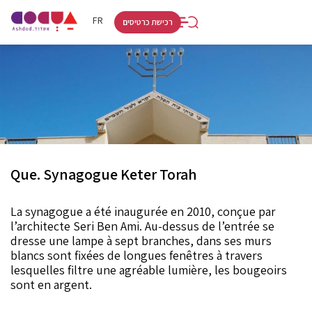
RU
HE
FR
רכישת כרטיסים
Que. Synagogue Keter Torah
La synagogue a été inaugurée en 2010, conçue par
l’architecte Seri Ben Ami. Au-dessus de l’entrée se
dresse une lampe à sept branches, dans ses murs
blancs sont fixées de longues fenêtres à travers
lesquelles filtre une agréable lumière, les bougeoirs
sont en argent.