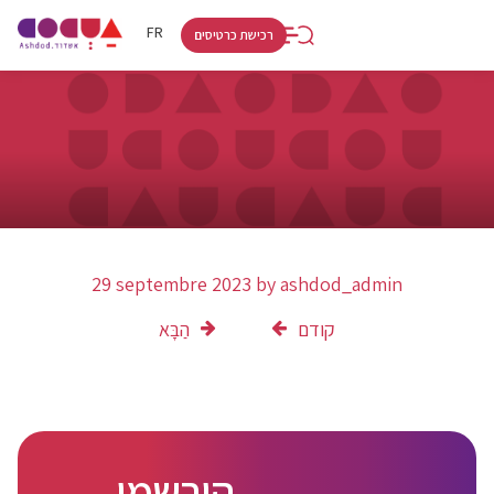
RU
HE
FR
רכישת כרטיסים
29 septembre 2023
by
ashdod_admin
קודם
הַבָּא
הירשמו