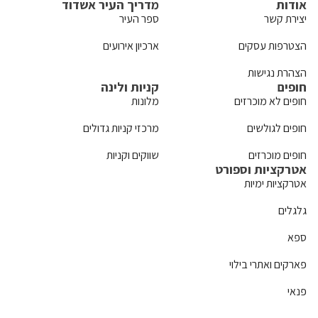
אודות
מדריך העיר אשדוד
יצירת קשר
ספר העיר
הצטרפות עסקים
ארכיון אירועים
הצהרת נגישות
חופים
קניות ולינה
חופים לא מוכרזים
מלונות
חופים לגולשים
מרכזי קניות גדולים
חופים מוכרזים
שווקים וקניות
אטרקציות וספורט
אטרקציות ימיות
גלגלים
ספא
פארקים ואתרי בילוי
פנאי