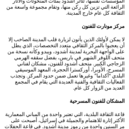
المؤسسات نفسها، تتأثر أشدود بمئات المنحوتات والآثار
الرائعة التي تزين كل ركن منها، وتقام مجموعة واسعة من
الثقافة كل عام خارج المدينة.
مركز مونارت للفنون
لا يمكن لأولئك الذين يأتون لزيارة قلب المدينة الصاخب إلا
أن يعجبوا بالمركز الثقافي متعدد التخصصات، الذي يطل
على الواجهة البحرية لمدينة أشدود، ويبدو وكأنه نسخة من
متحف اللوفر الشهير في باريس، بفضل سقفه الهرمي
الزجاجي الكبير. متحف أشدود للفنون، مشكان لفناني
المسرح، الأوبرا، أوركسترا الحجرة، المعهد الموسيقي
البلدي “أكداما” وغيرها تعمل ضمن حدود المركز. وتجذب
الفعاليات الثقافية والفنية العديدة التي يقام في المجمع
العديد من الزوار كل عام.
المشكان للفنون المسرحية
قاعة الثقافة البلدية، التي تعتبر واحدة من المباني المعمارية
الأكثر إثارة للاهتمام والجميلة في إسرائيل، أصبحت على
مر السنين واحدة من رموز مدينة أشدود. في قاعة الحفلات