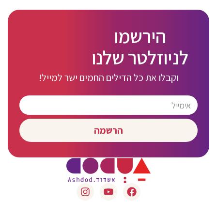
הירשמו
לניוזלטר שלנו
וקבלו את כל הדילים החמים ישר למייל!
הרשמה