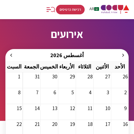
RU
AR
HE
רכישת כרטיסים
אירועים
أغسطس 2026
الأحد
الأثنين
الثلاثاء
الأربعاء
الخميس
الجمعة
السبت
1
31
30
29
28
27
26
8
7
6
5
4
3
2
15
14
13
12
11
10
9
22
21
20
19
18
17
16