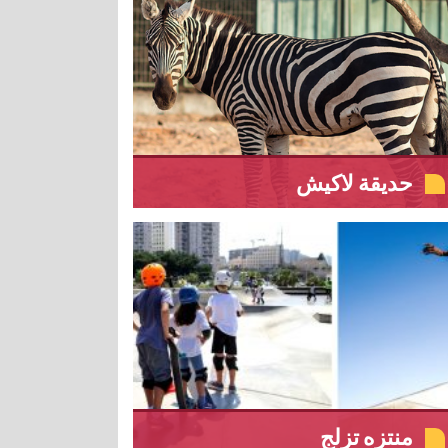
حديقة لاكيش
منتزه تزلج