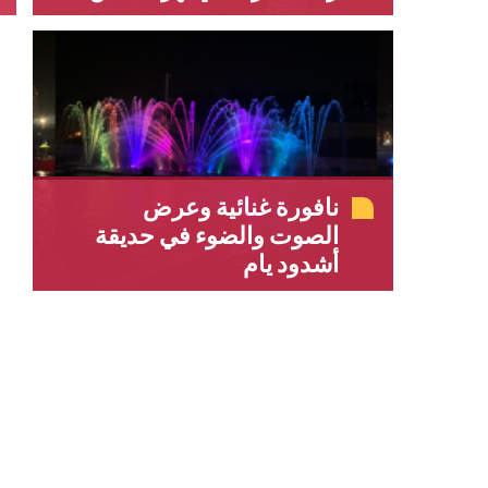
نافورة غنائية وعرض
الصوت والضوء في حديقة
أشدود يام