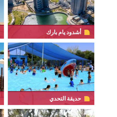
أشدود يام بارك
حديقة التحدي