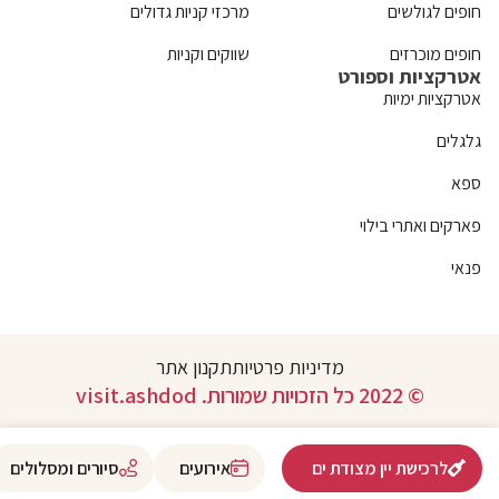
חופים לגולשים
מרכזי קניות גדולים
חופים מוכרזים
שווקים וקניות
אטרקציות וספורט
אטרקציות ימיות
גלגלים
ספא
פארקים ואתרי בילוי
פנאי
מדיניות פרטיות
תקנון אתר
© 2022 כל הזכויות שמורות. visit.ashdod
לרכישת יין מצודת ים
אירועים
סיורים ומסלולים