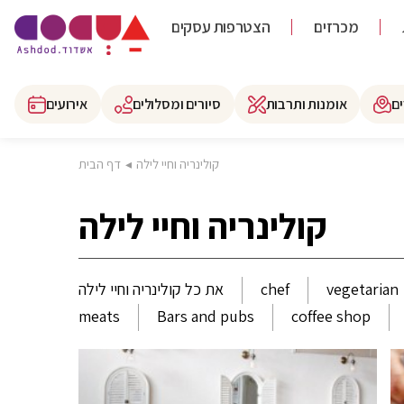
מכרזים
הצטרפות עסקים
ם
אומנות ותרבות
סיורים ומסלולים
אירועים
קולינריה וחיי לילה
◂
דף הבית
קולינריה וחיי לילה
vegetarian
chef
את כל קולינריה וחיי לילה
meats
Bars and pubs
coffee shop