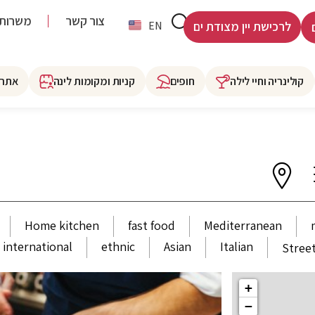
צור קשר
משרות
HE
EN
לרכישת יין מצודת ים
קולינריה וחיי לילה
חופים
קניות ומקומות לינה
אתרי
Home kitchen
fast food
Mediterranean
international
ethnic
Asian
Italian
Stree
+
−