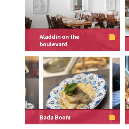
Aladdin on the
boulevard
Bada Boom