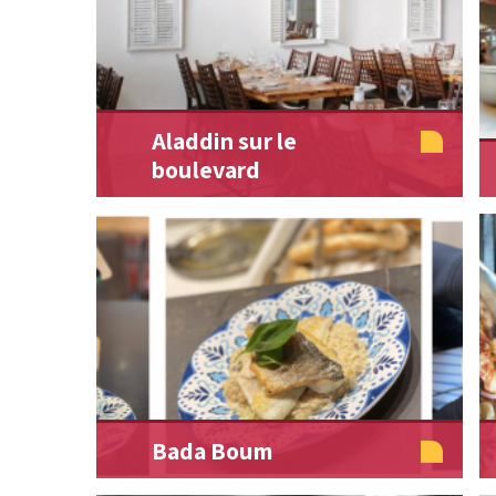
Aladdin sur le
boulevard
Bada Boum