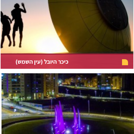
כיכר היובל (עין השמש)