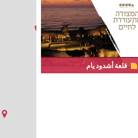
قلعة أشدود يام