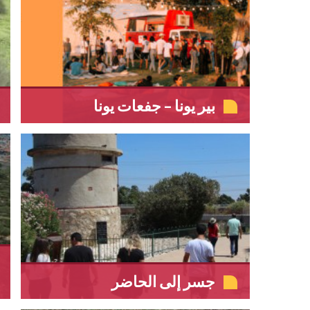
بير يونا – جفعات يونا
جسر إلى الحاضر