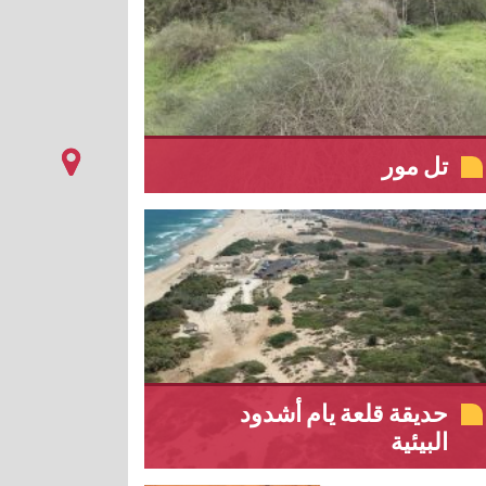
تل مور
حديقة قلعة يام أشدود
البيئية