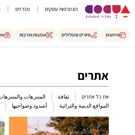
הצטרפות עסקים
מכרזים
מ
אירועים
סיורים ומסלולים
אומנות ותרבות
את
אתרים
את כל אתרים
ثقافة
المتنزهات والمتنزهات
المواقع الدينية والتراثية
أشدود وضواحيها