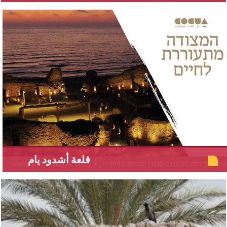
قلعة أشدود يام