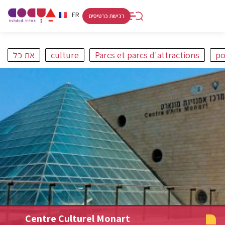
RU
HE
FR
רכישת כרטיסים
po
Parcs et parcs d'attractions
culture
את כל
פורט
קניות ולינה
אתרים
אמנות ותרבות
חופים
מסלולים
Centre Culturel Monart