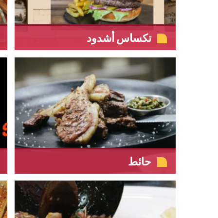
تكساس أشدود
حائط