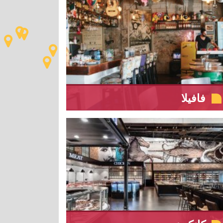
فافيلا