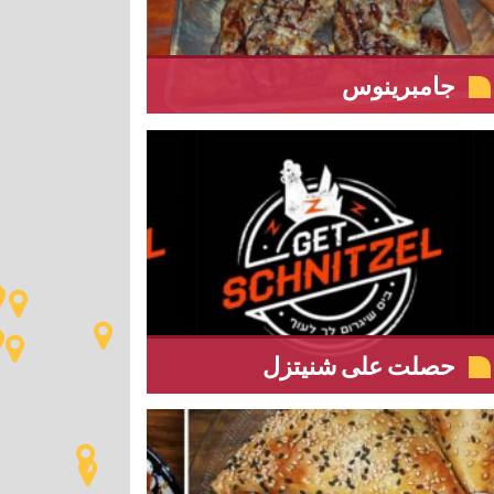
جامبرينوس
حصلت على شنيتزل