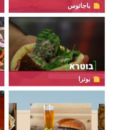
باجاتوس
بوترا