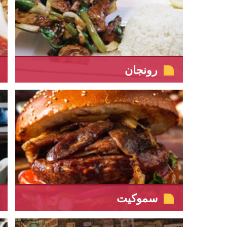
رونجان
سموكيت