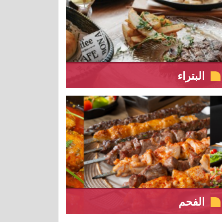
البتراء
الفحم