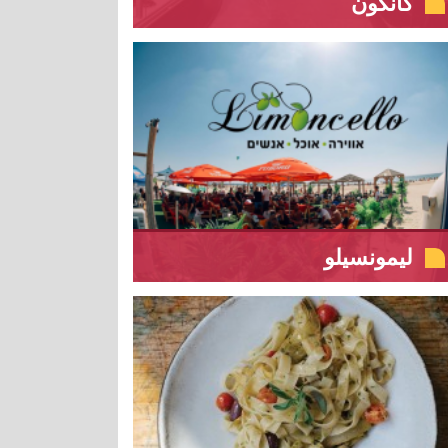
كانكون
ليمونسيلو