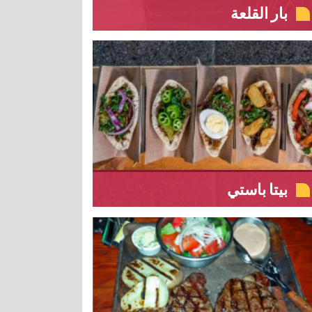
بار القلعة
بيتا باستي