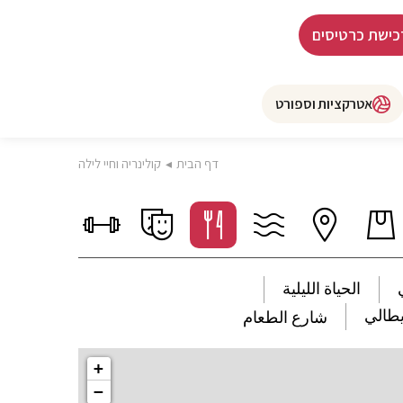
כישת כרטיסים
אטרקציות וספורט
דף הבית
◂
קולינריה וחיי לילה
الحياة الليلية
يطالي
شارع الطعام
+
−