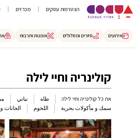
הצטרפות עסקים
מכרזים
מ
אירועים
סיורים ומסלולים
אומנות ותרבות
את
קולינריה וחיי לילה
את כל קולינריה וחיי לילה
طاه
نباتي
مط
سمك و مأكولات بحرية
اللحوم
الحانات و