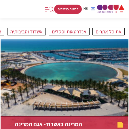
FR
RU
HE
רכישת כרטיסים
את כל אתרים
אנדרטאות ופסלים
אשדוד וסביבותיה
א
אתרים
קולינריה
אטרקציות
קניות
אמנות
וחיי לילה
וספורט
ולינה
ותרבות
המרינה באשדוד- אגם המרינה