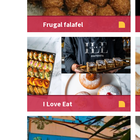
Frugal falafel
I Love Eat