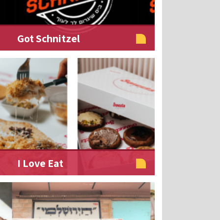
Got Schnitzel
I Love Eat