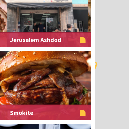
Jerusalem Ashdod
Smokite