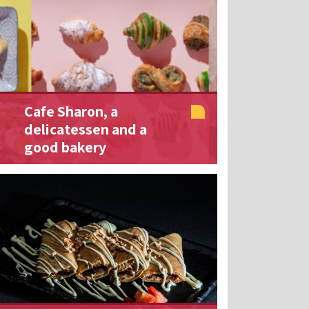
Cafe Sharon, a
delicatessen and a
good bakery