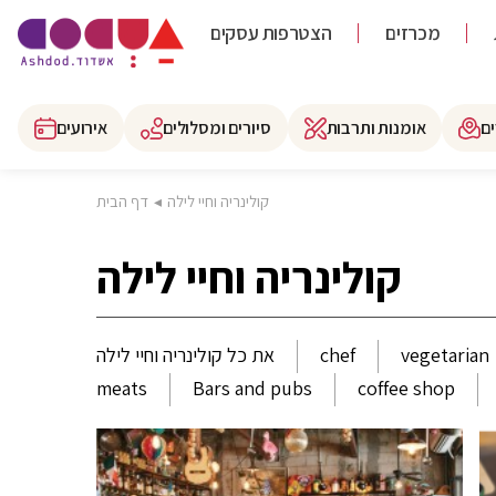
מכרזים
הצטרפות עסקים
ם
אומנות ותרבות
סיורים ומסלולים
אירועים
קולינריה וחיי לילה
◂
דף הבית
קולינריה וחיי לילה
vegetarian
chef
את כל קולינריה וחיי לילה
meats
Bars and pubs
coffee shop