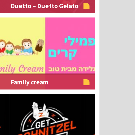
Duetto – Duetto Gelato
Family cream