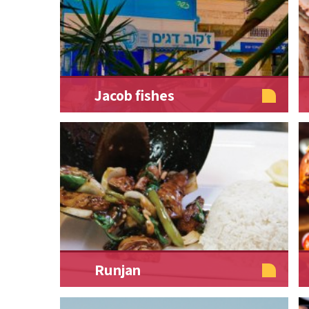
Jacob fishes
Runjan