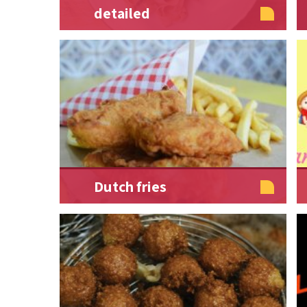
detailed
Dutch fries